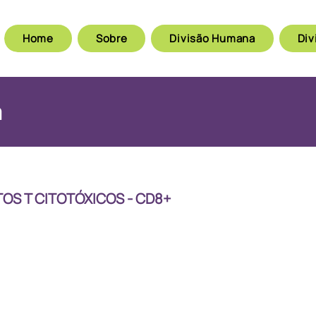
Home
Sobre
Divisão Humana
Div
m
OS T CITOTÓXICOS - CD8+