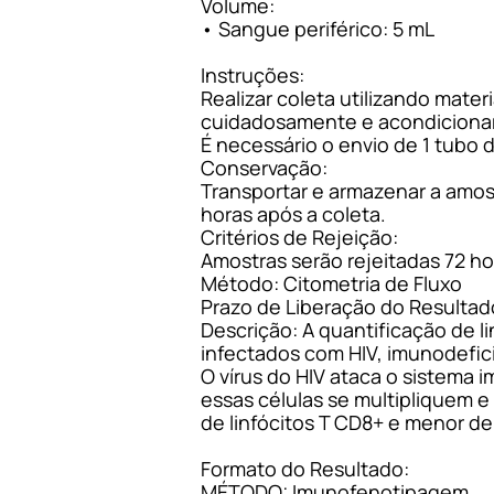
Volume:
• Sangue periférico: 5 mL
Instruções:
Realizar coleta utilizando mat
cuidadosamente e acondicionar
É necessário o envio de 1 tubo
Conservação:
Transportar e armazenar a amos
horas após a coleta.
Critérios de Rejeição:
Amostras serão rejeitadas 72 ho
Método: Citometria de Fluxo
Prazo de Liberação do Resultado 
Descrição: A quantificação de 
infectados com HIV, imunodefi
O vírus do HIV ataca o sistema 
essas células se multipliquem e
de linfócitos T CD8+ e menor de 
Formato do Resultado:
MÉTODO: Imunofenotipagem