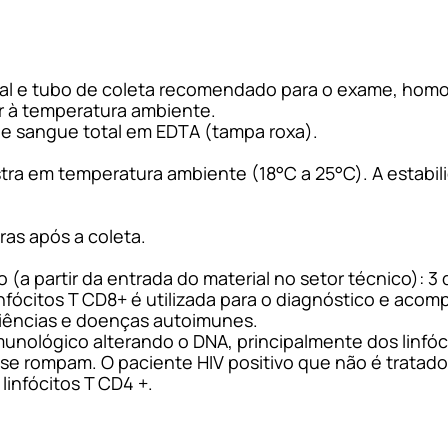
erial e tubo de coleta recomendado para o exame, hom
 à temperatura ambiente.
 de sangue total em EDTA (tampa roxa).
tra em temperatura ambiente (18°C a 25°C). A estabil
ras após a coleta.
(a partir da entrada do material no setor técnico): 3 d
linfócitos T CD8+ é utilizada para o diagnóstico e ac
ciências e doenças autoimunes.
imunológico alterando o DNA, principalmente dos linf
 se rompam. O paciente HIV positivo que não é tratad
linfócitos T CD4 +.