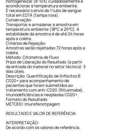
homogeneizar (8-10X) cuidadosamente e
acondicionar à temperatura ambiente.
É necessário o envio de 1 tubo de sangue
total em EDTA (tampa roxa).
Conservação:
Transportar e armazenar a amostra em
temperatura ambiente (18°C a 25°C). A
estabilidade da amostra é de até 24 horas
após a coleta.
Critérios de Rejeição:
Amostras serão rejeitadas 72 horas após a
coleta.
Método: Citometria de Fluxo
Prazo de Liberação do Resultado (a partir
da entrada do material no setor técnico): 3
dias úteis.
Descrição: Quantificação de linfócitos B
CD20+ para acompanhamento de
pacientes que foram submetidos ao
tratamento com anti-CD20 (Rituximabe),
imunodeficiências e neoplasias CD20+.
Formato do Resultado:
MÉTODO: Imunofenotipagem
RESULTADO E VALOR DE REFERÊNCIA:
INTERPRETAÇÃO:
De acordo com os valores de referência.