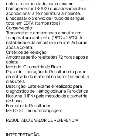
coleta recomendado para o exame,
homogeneizar (8-10X) cuidadosamente e
acondicionar à temperatura ambiente.
É necessário o envio de 1 tubo de sangue
total em EDTA (tampa roxa).
Conservação:
Transportar e armazenar a amostra em
temperatura ambiente (18°C a 25°C). A
estabilidade da amostra é de até 24 horas
após a coleta.
Critérios de Rejeição:
Amostras serão rejeitadas 72 horas após a
coleta.
Método: Citometria de Fluxo
Prazo de Liberação do Resultado (a partir
da entrada do material no setor técnico): 3
dias úteis.
Descrição: Este exame é realizado para
diagnóstico de Hemoglobinúria Paroxística
Noturna (HPN) pelo método de citometria
de fluxo.
Formato do Resultado:
MÉTODO: Imunofenotipagem
RESULTADO E VALOR DE REFERÊNCIA:
INTERPRETAÇÃO: