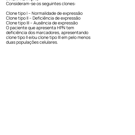
Consideram-se os seguintes clones:
Clone tipo I – Normalidade de expressão
Clone tipo II – Deficiência de expressão
Clone tipo III – Ausência de expressão
O paciente que apresenta HPN tem
deficiência dos marcadores, apresentando
clone tipo II e/ou clone tipo III em pelo menos
duas populações celulares.
Endereço
Rua Coronel Durães, 170, slj 01,
Bela Vista - Lagoa Santa l MG
CEP: 33239-206
Atendimento
31 99737-0135