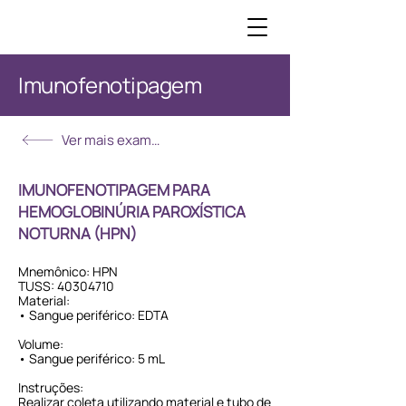
Imunofenotipagem
Ver mais exames
IMUNOFENOTIPAGEM PARA
HEMOGLOBINÚRIA PAROXÍSTICA
NOTURNA (HPN)
Mnemônico: HPN
TUSS:
40304710
Material:
• Sangue periférico: EDTA
Volume:
• Sangue periférico: 5 mL
Instruções:
Realizar coleta utilizando material e tubo de